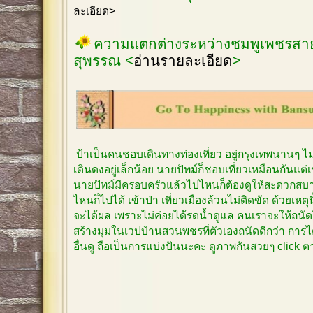
ละเอียด>
ความแตกต่างระหว่างชมพูเพชรสายร
สุพรรณ <
อ่านรายละเอียด
>
ป้าเป็นคนชอบเดินทางท่องเที่ยว อยู่กรุงเทพนานๆ 
เดินดงอยู่เล็กน้อย นายปัทม์ก็ชอบเที่ยวเหมือนกันแต
นายปัทม์มีครอบครัวแล้วไปไหนก็ต้องดูให้สะดวกสบาย
ไหนก็ไปได้ เข้าป่า เที่ยวเมืองล้วนไม่ติดขัด ด้วยเหตุ
จะได้ผล เพราะไม่ค่อยได้รดน้ำดูแล คนเราจะให้ถนัด
สร้างมุมในเวปบ้านสวนพชรที่ตัวเองถนัดดีกว่า การได
อื่นดู ถือเป็นการแบ่งปันนะคะ ดูภาพกันสวยๆ click