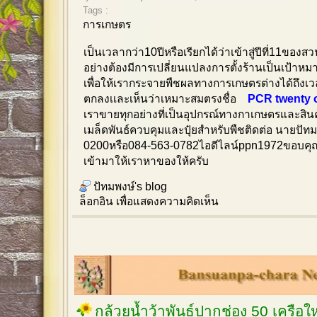
Tags :
การเกษตร
เป็นเวลากว่า10ปีหรือเรียกได้ว่าเข้าสู่ปีที่11ของ
อย่างต้องมีการเปลี่ยนแปลงการตั้งร้านเป็นเป้า
เพื่อให้เรากระจายพืชผลทางการเกษตรต่างได้ถึงเวลาท
ตกลงเเละเห็นว่าเหมาะสมตรงชื่อ
PCR twenty o
เราขายทุกอย่างที่เป็นอุปกรณ์ทางกาเกษตรและสิน
เมล็ดพันธ์ควบคุมและปุ๋ยสำหรับพืชติดต่อ นายปัท
0200หรือ084-563-0782ไอดีไลน์ppn1972ขอบคุณส
เข้ามาให้เราหาของให้ครับ
ปัทมพงษ์'s blog
ล็อกอิน
เพื่อแสดงความคิดเห็น
กล้วยน้ำว้าพันธุ์ปากช่อง 50 เครือ