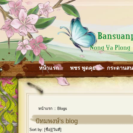
หน้าแรก
พชร พูดคุย
กระดานส
หน้าแรก
::
Blogs
ปัทมพงษ์'s blog
Sort by: [
ชื่อ
][
วันที่
]