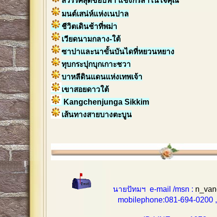
สวรรค์สุดขอบฟ้า แชงกรีล่าในใจคุณ
มนต์เสน่ห์แห่งเนปาล
ชีวิตเดินช้าที่พม่า
เวียดนามกลาง-ใต้
ซาปาและนาขั้นบันไดที่หยวนหยาง
ทุบกระปุกบุกเกาะชวา
บาหลีดินแดนแห่งเทพเจ้า
เขาสอยดาวใต้
Kangchenjunga Sikkim
เส้นทางสายบางตะบูน
นายปัทมฯ e-mail /msn :
n_van
mobilephone:081-694-0200 , 0