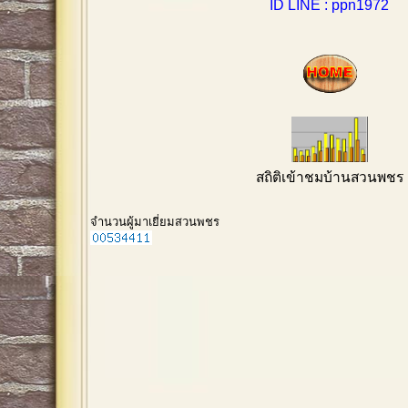
ID LINE : ppn1972
สถิติเข้าชมบ้านสวนพชร
จำนวนผู้มาเยี่ยมสวนพชร