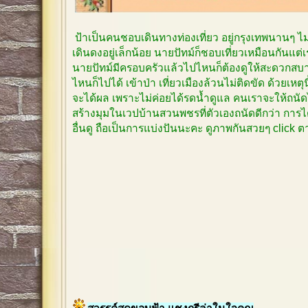
ป้าเป็นคนชอบเดินทางท่องเที่ยว อยู่กรุงเทพนานๆ 
เดินดงอยู่เล็กน้อย นายปัทม์ก็ชอบเที่ยวเหมือนกันแต
นายปัทม์มีครอบครัวแล้วไปไหนก็ต้องดูให้สะดวกสบาย
ไหนก็ไปได้ เข้าป่า เที่ยวเมืองล้วนไม่ติดขัด ด้วยเหตุ
จะได้ผล เพราะไม่ค่อยได้รดน้ำดูแล คนเราจะให้ถนัด
สร้างมุมในเวปบ้านสวนพชรที่ตัวเองถนัดดีกว่า การได
อื่นดู ถือเป็นการแบ่งปันนะคะ ดูภาพกันสวยๆ click