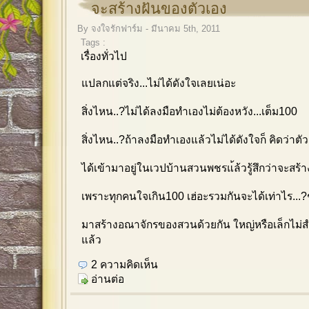
จะสร้างฝันของตัวเอง
By จงใจรักฟาร์ม - มีนาคม 5th, 2011
Tags :
เรื่องทั่วไป
แปลกแต่จริง...ไม่ได้ดังใจเลยเน่อะ
สิ่งไหน..?ไม่ได้ลงมือทำเองไม่ต้องหวัง...เต็ม100
สิ่งไหน..?ถ้าลงมือทำเองแล้วไม่ได้ดังใจก็ คิดว่าต
ได้เข้ามาอยู่ในเวปบ้านสวนพชรแ้ล้วรู้สึกว่าจะสร้
เพราะทุกคนใจเกิน100 เฮ่อะรวมกันจะได้เท่าไร...
มาสร้างอณาจักรของสวนด้วยกัน ใหญ่หรือเล็กไม่
แล้ว
2 ความคิดเห็น
อ่านต่อ