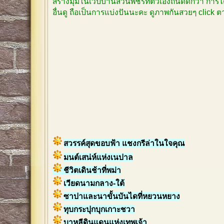
สร้างมุมในเวปบ้านสวนพชรที่ตัวเองถนัดดีกว่า การได
อื่นดู ถือเป็นการแบ่งปันนะคะ ดูภาพกันสวยๆ click
สวรรค์สุดขอบฟ้า แชงกรีล่าในใจคุณ
มนต์เสน่ห์แห่งเนปาล
ชีวิตเดินช้าที่พม่า
เวียดนามกลาง-ใต้
ซาปาและนาขั้นบันไดที่หยวนหยาง
ทุบกระปุกบุกเกาะชวา
บาหลีดินแดนแห่งเทพเจ้า