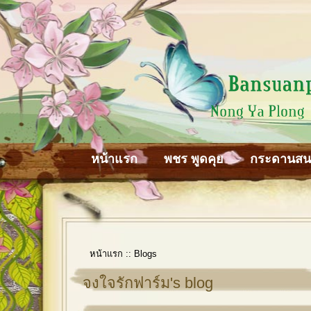
หน้าแรก
พชร พูดคุย
กระดานส
หน้าแรก
::
Blogs
จงใจรักฟาร์ม's blog