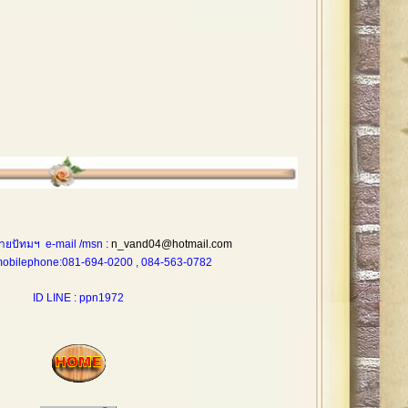
ายปัทมฯ e-mail /msn :
n_vand04@hotmail.com
one:081-694-0200 , 084-563-0782
ID LINE : ppn1972