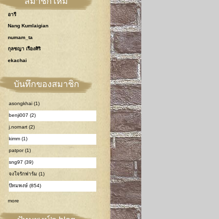
สมาชิกใหม่
อารี
Nang Kumlaigian
numam_ta
กุลชญา เรืองศิริ
ekachai
บันทึกของสมาชิก
asongkhai (1)
benji007 (2)
j.nornart (2)
kimm (1)
patpor (1)
sng97 (39)
จงใจรักฟาร์ม (1)
ปัทมพงษ์ (854)
more