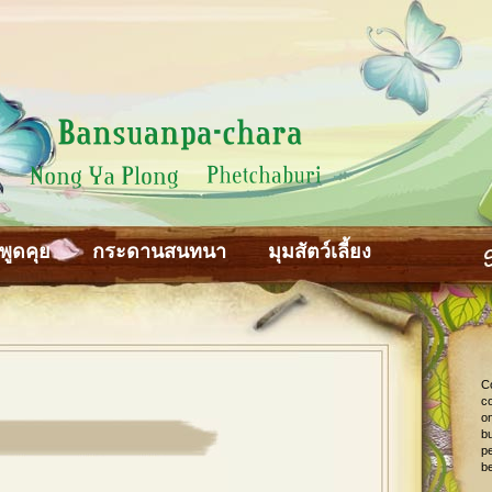
พูดคุย
กระดานสนทนา
มุมสัตว์เลี้ยง
C
co
o
bu
pe
be