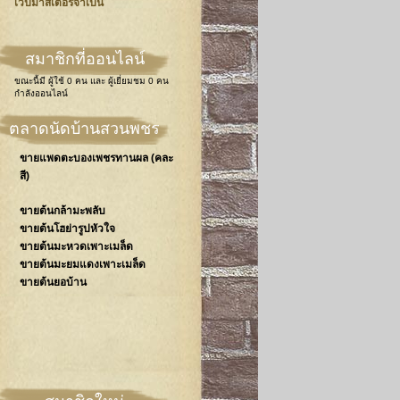
เวปมาสเตอร์จำเป็น
สมาชิกที่ออนไลน์
ขณะนี้มี
ผู้ใช้ 0 คน
และ
ผู้เยี่ยมชม 0 คน
กำลังออนไลน์
ตลาดนัดบ้านสวนพชร
ขายแพดตะบองเพชรทานผล (คละ
สี)
ขายต้นกล้ามะพลับ
ขายต้นโฮย่ารูปหัวใจ
ขายต้นมะหวดเพาะเมล็ด
ขายต้นมะยมแดงเพาะเมล็ด
ขายต้นยอบ้าน