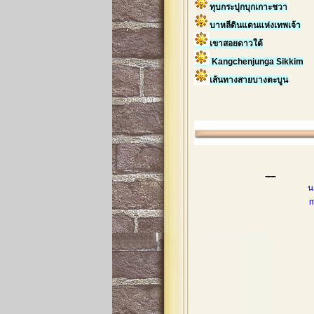
ทุบกระปุกบุกเกาะชวา
บาหลีดินแดนแห่งเทพเจ้า
เขาสอยดาวใต้
Kangchenjunga Sikkim
เส้นทางสายบางตะบูน
น
mobileph