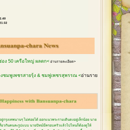
21:40
 21:32
กช่อง 50 เครือใหญ่ ผลดก<
อ่านรายละเอียด>
งชมพูเพชรสายรุ้ง & ชมพู่เพชรสุพรรณ <
อ่านราย
อยู่กรุงเทพนานๆ ไม่ค่อยได้ ออกแนวพระรามเดินดงอยู่เล็กน้อย นาย
เที่ยวกันคนละรูปแบบ นายปัทม์มีครอบครัวแล้วไปไหนก็ต้องดูให้