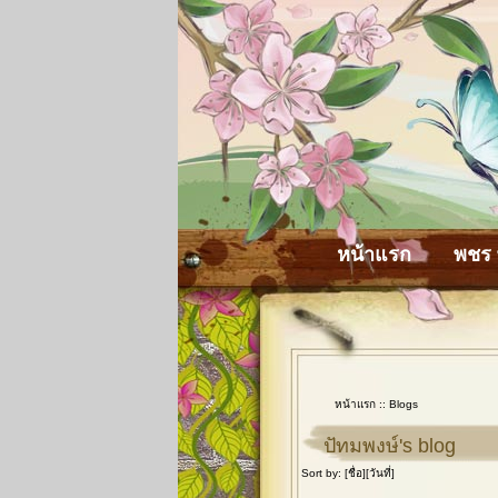
หน้าแรก
พชร 
หน้าแรก
::
Blogs
ปัทมพงษ์'s blog
Sort by: [
ชื่อ
][
วันที่
]