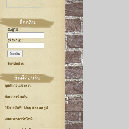
ล็อกอิน
ชื่อผู้ใช้:
*
รหัสผ่าน:
*
ลืมรหัสผ่าน
ยินดีต้อนรับ
คุยกันก่อนเข้าสวน
ข้อตกลงร่วมกัน
วิธีการบันทึก blog และ up รูป
เกษตรกรพาร์ทไทม์