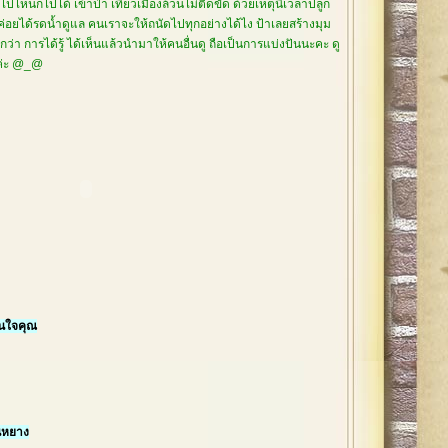
ปไหนก็ไปได้ เข้าป่า เที่ยวเมืองล้วนไม่ติดขัด ด้วยเหตุนี้เวลาปลูก
่ค่อยได้รดน้ำดูแล คนเราจะให้ถนัดไปทุกอย่างได้ไง ป้าเลยสร้างมุม
่า การได้รู้ ได้เห็นแล้วนำมาให้คนอื่นดู ถือเป็นการแบ่งปันนะคะ ดู
ยค่ะ @_@
ในใจคุณ
นหยาง