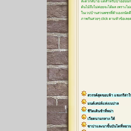
สะดวกสบาย แต่สำหรับป้าอ้อนี่นึกไ
ต้นไม้ถึงไม่ค่อยจะได้ผล เพราะไม
ในเวปบ้านสวนพชรที่ตัวเองถนัดดีกว
ภาพกันสวยๆ click ตามหัวข้อเล
สวรรค์สุดขอบฟ้า แชงกรีล่า
มนต์เสน่ห์แห่งเนปาล
ชีวิตเดินช้าที่พม่า
เวียดนามกลาง-ใต้
ซาปาและนาขั้นบันไดที่หยว