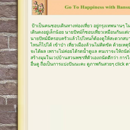
ป้าเป็นคนชอบเดินทางท่องเที่ยว อยู่กรุงเทพนานๆ 
เดินดงอยู่เล็กน้อย นายปัทม์ก็ชอบเที่ยวเหมือนกันแต
นายปัทม์มีครอบครัวแล้วไปไหนก็ต้องดูให้สะดวกสบาย
ไหนก็ไปได้ เข้าป่า เที่ยวเมืองล้วนไม่ติดขัด ด้วยเหตุ
จะได้ผล เพราะไม่ค่อยได้รดน้ำดูแล คนเราจะให้ถนัด
สร้างมุมในเวปบ้านสวนพชรที่ตัวเองถนัดดีกว่า การได
อื่นดู ถือเป็นการแบ่งปันนะคะ ดูภาพกันสวยๆ click