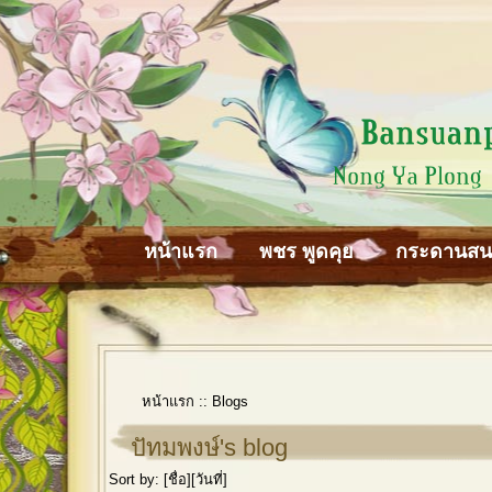
หน้าแรก
พชร พูดคุย
กระดานส
หน้าแรก
::
Blogs
ปัทมพงษ์'s blog
Sort by: [
ชื่อ
][
วันที่
]