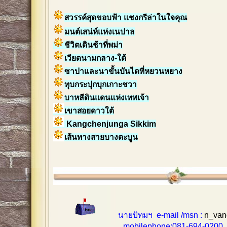
สวรรค์สุดขอบฟ้า แชงกรีล่าในใจคุณ
มนต์เสน่ห์แห่งเนปาล
ชีวิตเดินช้าที่พม่า
เวียดนามกลาง-ใต้
ซาปาและนาขั้นบันไดที่หยวนหยาง
ทุบกระปุกบุกเกาะชวา
บาหลีดินแดนแห่งเทพเจ้า
เขาสอยดาวใต้
Kangchenjunga Sikkim
เส้นทางสายบางตะบูน
นายปัทมฯ e-mail /msn :
n_van
mobilephone:081-694-0200 , 0