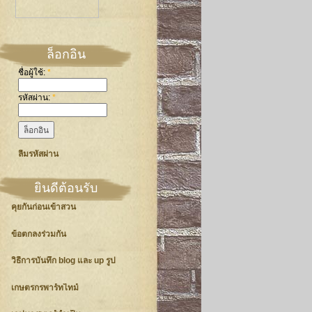
ล็อกอิน
ชื่อผู้ใช้:
*
รหัสผ่าน:
*
ลืมรหัสผ่าน
ยินดีต้อนรับ
คุยกันก่อนเข้าสวน
ข้อตกลงร่วมกัน
วิธีการบันทึก blog และ up รูป
เกษตรกรพาร์ทไทม์