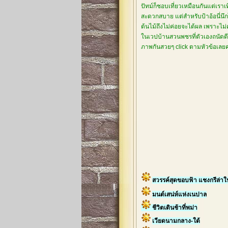
ปัทม์ก็ชอบเที่ยวเหมือนกันแต่เรา
สะดวกสบาย แต่สำหรับป้าอ้อนี่นึกไ
ต้นไม้ถึงไม่ค่อยจะได้ผล เพราะไม
ในเวปบ้านสวนพชรที่ตัวเองถนัดดีกว
ภาพกันสวยๆ click ตามหัวข้อเล
สวรรค์สุดขอบฟ้า แชงกรีล่า
มนต์เสน่ห์แห่งเนปาล
ชีวิตเดินช้าที่พม่า
เวียดนามกลาง-ใต้