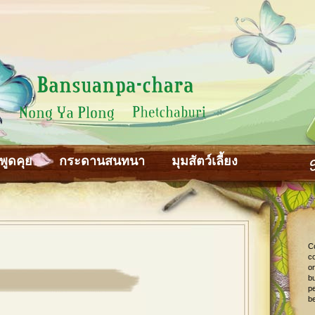
พูดคุย
กระดานสนทนา
มุมสัตว์เลี้ยง
C
co
o
bu
pe
be