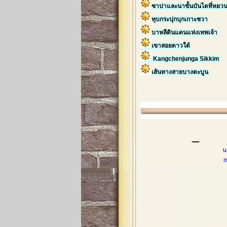
ซาปาและนาขั้นบันไดที่หยว
ทุบกระปุกบุกเกาะชวา
บาหลีดินแดนแห่งเทพเจ้า
เขาสอยดาวใต้
Kangchenjunga Sikkim
เส้นทางสายบางตะบูน
น
mobileph