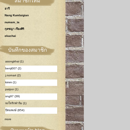
สมาชิกใหม่
อารี
Nang Kumlaigian
numam_ta
กุลชญา เรืองศิริ
ekachai
บันทึกของสมาชิก
asongkhai (1)
benji007 (2)
j.nornart (2)
kimm (1)
patpor (1)
sng97 (39)
จงใจรักฟาร์ม (1)
ปัทมพงษ์ (854)
more