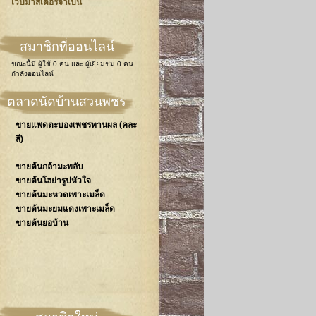
เวปมาสเตอร์จำเป็น
สมาชิกที่ออนไลน์
ขณะนี้มี
ผู้ใช้ 0 คน
และ
ผู้เยี่ยมชม 0 คน
กำลังออนไลน์
ตลาดนัดบ้านสวนพชร
ขายแพดตะบองเพชรทานผล (คละ
สี)
ขายต้นกล้ามะพลับ
ขายต้นโฮย่ารูปหัวใจ
ขายต้นมะหวดเพาะเมล็ด
ขายต้นมะยมแดงเพาะเมล็ด
ขายต้นยอบ้าน