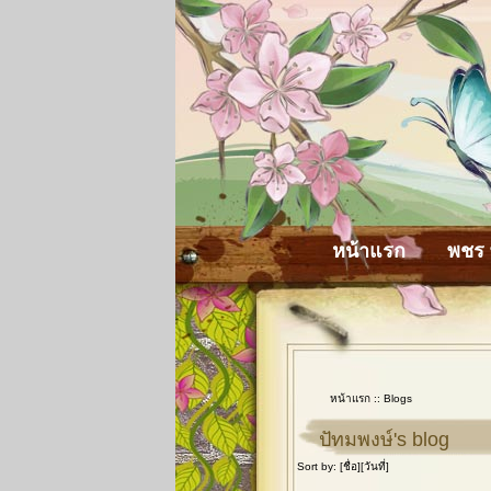
หน้าแรก
พชร 
หน้าแรก
::
Blogs
ปัทมพงษ์'s blog
Sort by: [
ชื่อ
][
วันที่
]