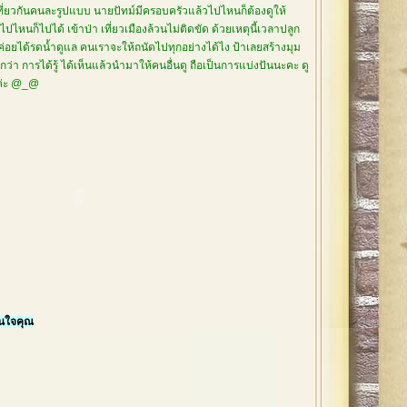
เที่ยวกันคนละรูปแบบ นายปัทม์มีครอบครัวแล้วไปไหนก็ต้องดูให้
ปไหนก็ไปได้ เข้าป่า เที่ยวเมืองล้วนไม่ติดขัด ด้วยเหตุนี้เวลาปลูก
่ค่อยได้รดน้ำดูแล คนเราจะให้ถนัดไปทุกอย่างได้ไง ป้าเลยสร้างมุม
่า การได้รู้ ได้เห็นแล้วนำมาให้คนอื่นดู ถือเป็นการแบ่งปันนะคะ ดู
ยค่ะ @_@
ในใจคุณ