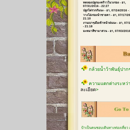
ทดลองปลูกมะพร้าวในวงรอง
- อา,
07/31/2016 - 22:27
ปลูกไผ่รวกกันนะ
- อา, 07/24/2016 -
วางโอ่งรองน้ำชายคา
- อา, 07/17/20
21:10
งานเบาๆเมื่อเข้าหน้าฝนนะ
- อา, 07/
- 21:18
มะหมาสี่ขามาสวน
- อา, 07/03/2016
กล้วยน้ำว้าพันธุ์ปา
ความแตกต่างระหว่า
ละเอียด
>
ป้าเป็นคนชอบเดินทางท่องเที่ยว 