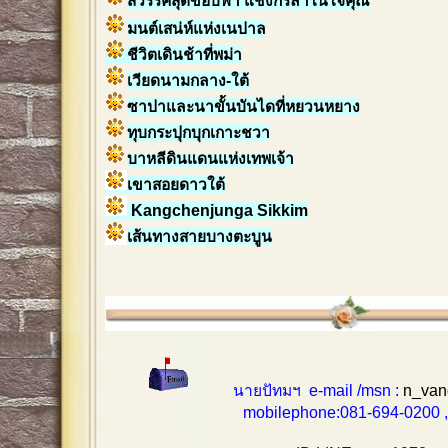
สวรรค์สุดขอบฟ้า แชงกรีล่าในใจคุณ
มนต์เสน่ห์แห่งเนปาล
ชีวิตเดินช้าที่พม่า
เวียดนามกลาง-ใต้
ซาปาและนาขั้นบันไดที่หยวนหยาง
ทุบกระปุกบุกเกาะชวา
บาหลีดินแดนแห่งเทพเจ้า
เขาสอยดาวใต้
Kangchenjunga Sikkim
เส้นทางสายบางตะบูน
นายปัทมฯ e-mail /msn :
n_van
mobilephone:081-694-0200 , 0