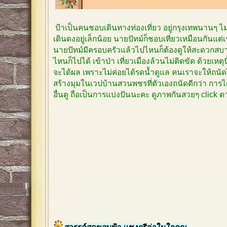
ป้าเป็นคนชอบเดินทางท่องเที่ยว อยู่กรุงเทพนานๆ 
เดินดงอยู่เล็กน้อย นายปัทม์ก็ชอบเที่ยวเหมือนกันแต
นายปัทม์มีครอบครัวแล้วไปไหนก็ต้องดูให้สะดวกสบาย
ไหนก็ไปได้ เข้าป่า เที่ยวเมืองล้วนไม่ติดขัด ด้วยเหตุ
จะได้ผล เพราะไม่ค่อยได้รดน้ำดูแล คนเราจะให้ถนัด
สร้างมุมในเวปบ้านสวนพชรที่ตัวเองถนัดดีกว่า การได
อื่นดู ถือเป็นการแบ่งปันนะคะ ดูภาพกันสวยๆ click