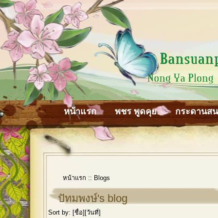
หน้าแรก
พชร พูดคุย
กระดานส
หน้าแรก
::
Blogs
ปัทมพงษ์'s blog
Sort by: [
ชื่อ
][
วันที่
]