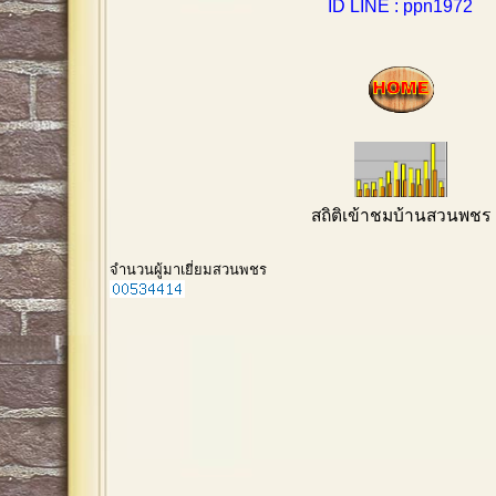
ID LINE : ppn1972
สถิติเข้าชมบ้านสวนพชร
จำนวนผู้มาเยี่ยมสวนพชร