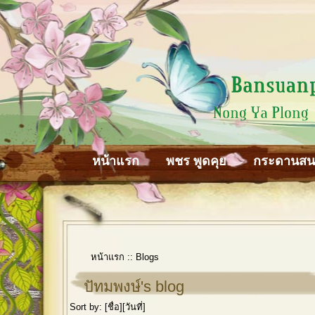
หน้าแรก
พชร พูดคุย
กระดานส
หน้าแรก
::
Blogs
ปัทมพงษ์'s blog
Sort by: [
ชื่อ
][
วันที่
]