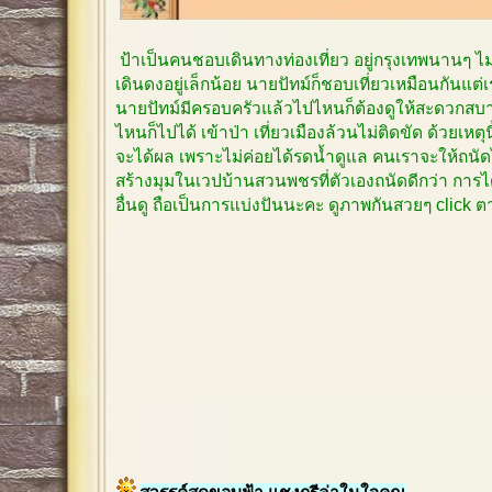
ป้าเป็นคนชอบเดินทางท่องเที่ยว อยู่กรุงเทพนานๆ 
เดินดงอยู่เล็กน้อย นายปัทม์ก็ชอบเที่ยวเหมือนกันแต
นายปัทม์มีครอบครัวแล้วไปไหนก็ต้องดูให้สะดวกสบาย
ไหนก็ไปได้ เข้าป่า เที่ยวเมืองล้วนไม่ติดขัด ด้วยเหตุ
จะได้ผล เพราะไม่ค่อยได้รดน้ำดูแล คนเราจะให้ถนัด
สร้างมุมในเวปบ้านสวนพชรที่ตัวเองถนัดดีกว่า การได
อื่นดู ถือเป็นการแบ่งปันนะคะ ดูภาพกันสวยๆ click