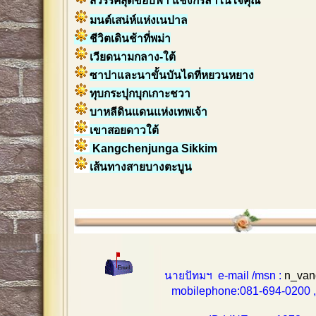
สวรรค์สุดขอบฟ้า แชงกรีล่าในใจคุณ
มนต์เสน่ห์แห่งเนปาล
ชีวิตเดินช้าที่พม่า
เวียดนามกลาง-ใต้
ซาปาและนาขั้นบันไดที่หยวนหยาง
ทุบกระปุกบุกเกาะชวา
บาหลีดินแดนแห่งเทพเจ้า
เขาสอยดาวใต้
Kangchenjunga Sikkim
เส้นทางสายบางตะบูน
นายปัทมฯ e-mail /msn :
n_van
mobilephone:081-694-0200 , 0