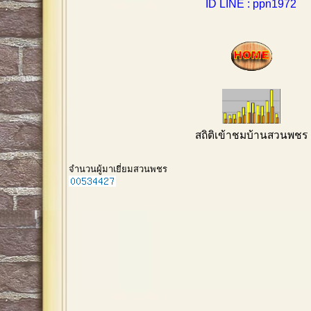
ID LINE : ppn1972
สถิติเข้าชมบ้านสวนพชร
จำนวนผู้มาเยี่ยมสวนพชร