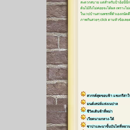
สะดวกสบาย แต่สำหรับป้าอ้อนี่นึกไ
ต้นไม้ถึงไม่ค่อยจะได้ผล เพราะไม
ในเวปบ้านสวนพชรที่ตัวเองถนัดดีกว
ภาพกันสวยๆ click ตามหัวข้อเล
สวรรค์สุดขอบฟ้า แชงกรีล่า
มนต์เสน่ห์แห่งเนปาล
ชีวิตเดินช้าที่พม่า
เวียดนามกลาง-ใต้
ซาปาและนาขั้นบันไดที่หยว