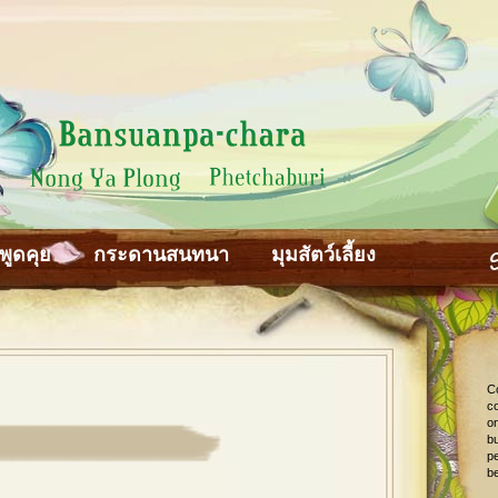
พูดคุย
กระดานสนทนา
มุมสัตว์เลี้ยง
C
co
o
bu
pe
be