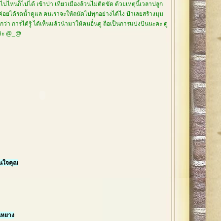
ปไหนก็ไปได้ เข้าป่า เที่ยวเมืองล้วนไม่ติดขัด ด้วยเหตุนี้เวลาปลูก
่ค่อยได้รดน้ำดูแล คนเราจะให้ถนัดไปทุกอย่างได้ไง ป้าเลยสร้างมุม
่า การได้รู้ ได้เห็นแล้วนำมาให้คนอื่นดู ถือเป็นการแบ่งปันนะคะ ดู
ยค่ะ @_@
ในใจคุณ
นหยาง