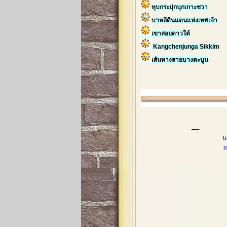
ทุบกระปุกบุกเกาะชวา
บาหลีดินแดนแห่งเทพเจ้า
เขาสอยดาวใต้
Kangchenjunga Sikkim
เส้นทางสายบางตะบูน
น
mobileph