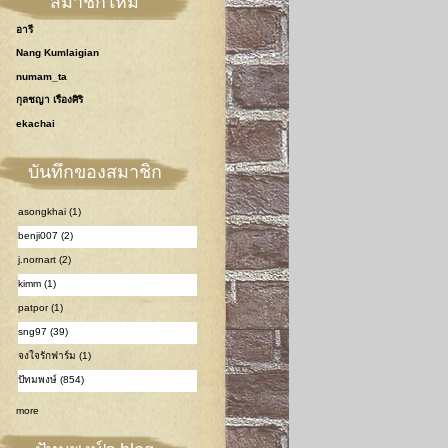
สมาชิกใหม่
อารี
Nang Kumlaigian
numam_ta
กุลชญา เรืองศิริ
ekachai
บันทึกของสมาชิก
asongkhai (1)
benji007 (2)
j.nornart (2)
kimm (1)
patpor (1)
sng97 (39)
จงใจรักฟาร์ม (1)
ปัทมพงษ์ (854)
more