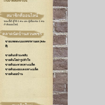
เวปมาสเตอร์จำเป็น
สมาชิกที่ออนไลน์
ขณะนี้มี
ผู้ใช้ 0 คน
และ
ผู้เยี่ยมชม 0 คน
กำลังออนไลน์
ตลาดนัดบ้านสวนพชร
ขายแพดตะบองเพชรทานผล (คละ
สี)
ขายต้นกล้ามะพลับ
ขายต้นโฮย่ารูปหัวใจ
ขายต้นมะหวดเพาะเมล็ด
ขายต้นมะยมแดงเพาะเมล็ด
ขายต้นยอบ้าน