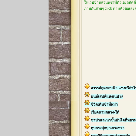
ในเวปบ้านสวนพชรที่ตัวเองถนัดดีกว
ภาพกันสวยๆ click ตามหัวข้อเล
สวรรค์สุดขอบฟ้า แชงกรีล่า
มนต์เสน่ห์แห่งเนปาล
ชีวิตเดินช้าที่พม่า
เวียดนามกลาง-ใต้
ซาปาและนาขั้นบันไดที่หยว
ทุบกระปุกบุกเกาะชวา
บาหลีดินแดนแห่งเทพเจ้า