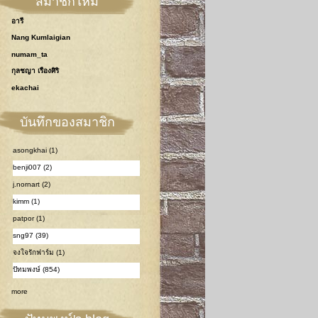
สมาชิกใหม่
อารี
Nang Kumlaigian
numam_ta
กุลชญา เรืองศิริ
ekachai
บันทึกของสมาชิก
asongkhai (1)
benji007 (2)
j.nornart (2)
kimm (1)
patpor (1)
sng97 (39)
จงใจรักฟาร์ม (1)
ปัทมพงษ์ (854)
more