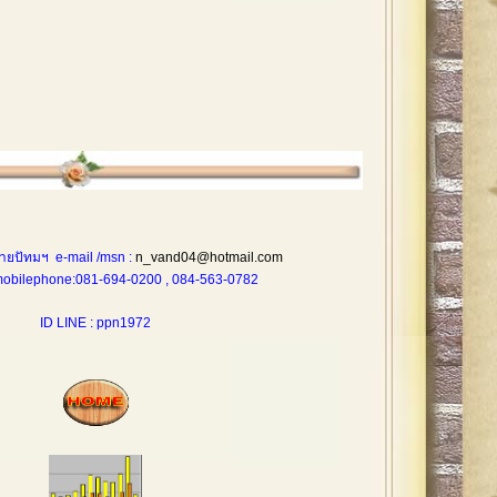
ายปัทมฯ e-mail /msn :
n_vand04@hotmail.com
one:081-694-0200 , 084-563-0782
ID LINE : ppn1972