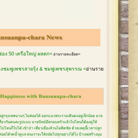
กช่อง 50 เครือใหญ่ ผลดก<
อ่านรายละเอียด>
งชมพูเพชรสายรุ้ง & ชมพู่เพชรสุพรรณ <
อ่านราย
อยู่กรุงเทพนานๆ ไม่ค่อยได้ ออกแนวพระรามเดินดงอยู่เล็กน้อย นาย
เที่ยวกันคนละรูปแบบ นายปัทม์มีครอบครัวแล้วไปไหนก็ต้องดูให้
ปไหนก็ไปได้ เข้าป่า เที่ยวเมืองล้วนไม่ติดขัด ด้วยเหตุนี้เวลาปลูก
่ค่อยได้รดน้ำดูแล คนเราจะให้ถนัดไปทุกอย่างได้ไง ป้าเลยสร้างมุม