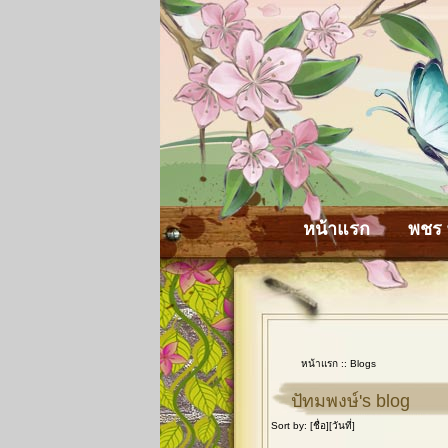
หน้าแรก
พชร 
หน้าแรก
::
Blogs
ปัทมพงษ์'s blog
Sort by: [
ชื่อ
][
วันที่
]