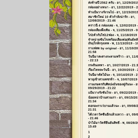
ส่งท้ายปี 2562 ครับ
- อา, 12/29/2019
กล่องอย่างหนา
- อา, 12/22/2019 - 
ทำแป้นวางรังวนไป
- อา, 12/15/2019
สมาชิกใหม่ 10 ตัวกำลังน่ารัก
- อา,
12/08/2019 - 21:46
คราวนี้ 4 กล่องเลย
- จ, 12/02/2019 
กล่องเลี้ยงผึ้งเพิ่ม
- จ, 11/25/2019 - 
ไก่2ตัวกับไข่12ฟอง
- จ, 11/18/2019 
จำหน่ายชันโรงพร้อมเลี้ยงต่อ(พันธ์ห
เงิน)ใกล้กรุงเทพ
- พ, 11/13/2019 - 1
กาแฟสด by original
- อา, 11/10/20
21:58
วันนี้มาสะสางกะลามพร้าว
- อา, 11/
- 22:13
กระถินเทพา
- อา, 10/27/2019 - 21:
เรื่องไหหละวันนี้
- อา, 10/20/2019 - 
วันนี้มาตัดไม้นะ
- จ, 10/14/2019 - 
พายุเข้าสวนพชรจ้า
- จ, 10/07/2019
งานเกษตรกับศิลปะมันของคู่กันนะ
- อ
09/29/2019 - 21:22
แป้นวางรังชันโรง
- อา, 09/22/2019 
น้อยหน่าบ้านสวนเรา
- อา, 09/15/20
21:34
ดอกอะกาเว่บานแล้วนะ
- อา, 09/08/
21:31
ได้เวลาวัคซีนอีกแล้วแหวว
- อา, 09/
- 21:46
ป่าไม้มาวัดที่ยืนยันสิทธิ์
- พ, 08/28/2
15:49
1
2