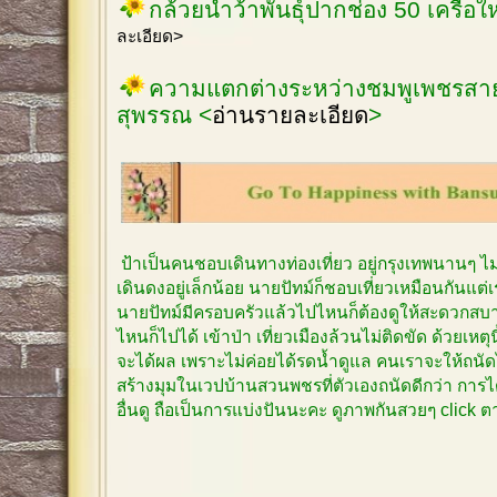
กล้วยน้ำว้าพันธุ์ปากช่อง 50 เครือ
ละเอียด>
ความแตกต่างระหว่างชมพูเพชรสายร
สุพรรณ <
อ่านรายละเอียด
>
ป้าเป็นคนชอบเดินทางท่องเที่ยว อยู่กรุงเทพนานๆ 
เดินดงอยู่เล็กน้อย นายปัทม์ก็ชอบเที่ยวเหมือนกันแต
นายปัทม์มีครอบครัวแล้วไปไหนก็ต้องดูให้สะดวกสบาย
ไหนก็ไปได้ เข้าป่า เที่ยวเมืองล้วนไม่ติดขัด ด้วยเหตุ
จะได้ผล เพราะไม่ค่อยได้รดน้ำดูแล คนเราจะให้ถนัด
สร้างมุมในเวปบ้านสวนพชรที่ตัวเองถนัดดีกว่า การได
อื่นดู ถือเป็นการแบ่งปันนะคะ ดูภาพกันสวยๆ click