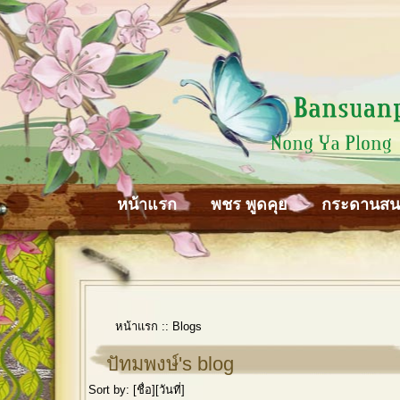
หน้าแรก
พชร พูดคุย
กระดานส
หน้าแรก
::
Blogs
ปัทมพงษ์'s blog
Sort by: [
ชื่อ
][
วันที่
]