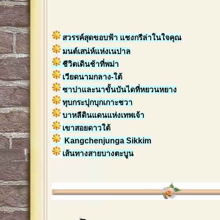
สวรรค์สุดขอบฟ้า แชงกรีล่าในใจคุณ
มนต์เสน่ห์แห่งเนปาล
ชีวิตเดินช้าที่พม่า
เวียดนามกลาง-ใต้
ซาปาและนาขั้นบันไดที่หยวนหยาง
ทุบกระปุกบุกเกาะชวา
บาหลีดินแดนแห่งเทพเจ้า
เขาสอยดาวใต้
Kangchenjunga Sikkim
เส้นทางสายบางตะบูน