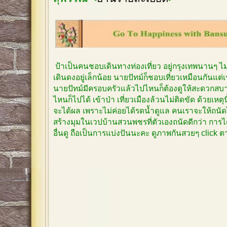
ป้าเป็นคนชอบเดินทางท่องเที่ยว อยู่กรุงเทพนานๆ 
เดินดงอยู่เล็กน้อย นายปัทม์ก็ชอบเที่ยวเหมือนกันแต
นายปัทม์มีครอบครัวแล้วไปไหนก็ต้องดูให้สะดวกสบาย
ไหนก็ไปได้ เข้าป่า เที่ยวเมืองล้วนไม่ติดขัด ด้วยเหตุ
จะได้ผล เพราะไม่ค่อยได้รดน้ำดูแล คนเราจะให้ถนัด
สร้างมุมในเวปบ้านสวนพชรที่ตัวเองถนัดดีกว่า การได
อื่นดู ถือเป็นการแบ่งปันนะคะ ดูภาพกันสวยๆ click