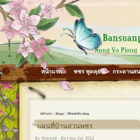
หน้าแรก
พชร พูดคุย
กระดานส
หน้าแรก
::
Blogs
::
ปัทมพงษ์'s blog
แผนที่บ้านสวนพชร
By ปัทมพงษ์ - ธันวาคม 1st, 2012